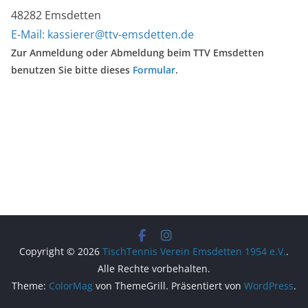
48282 Emsdetten
E-Mail:
kassierer@ttv-emsdetten.de
Zur Anmeldung oder Abmeldung beim TTV Emsdetten
benutzen Sie bitte dieses
Formular
.
Copyright © 2026
TischTennis Verein Emsdetten 1954 e.V.
.
Alle Rechte vorbehalten.
Theme:
ColorMag
von ThemeGrill. Präsentiert von
WordPress
.