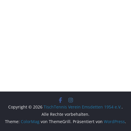
Copyright © 2026
TischTennis Verein Emsdetten 1954 e.V.
.
Alle Rechte vorbehalten.
Theme:
ColorMag
von ThemeGrill. Präsentiert von
WordPress
.