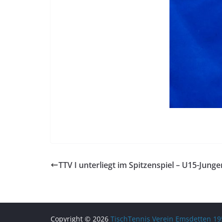
TTV I unterliegt im Spitzenspiel – U15-Junge
Copyright © 2026
TischTennis Verein Emsdetten 195