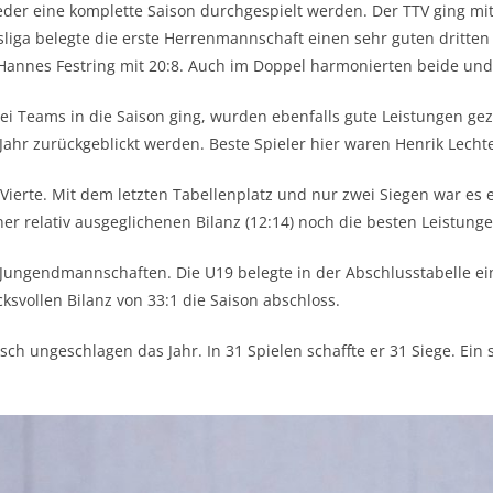
der eine komplette Saison durchgespielt werden. Der TTV ging mi
sliga belegte die erste Herrenmannschaft einen sehr guten dritte
 Hannes Festring mit 20:8. Auch im Doppel harmonierten beide und
wei Teams in die Saison ging, wurden ebenfalls gute Leistungen geze
 Jahr zurückgeblickt werden. Beste Spieler hier waren Henrik Lecht
 Vierte. Mit dem letzten Tabellenplatz und nur zwei Siegen war es 
ner relativ ausgeglichenen Bilanz (12:14) noch die besten Leistunge
ie Jungendmannschaften. Die U19 belegte in der Abschlusstabelle e
ksvollen Bilanz von 33:1 die Saison abschloss.
ch ungeschlagen das Jahr. In 31 Spielen schaffte er 31 Siege. Ein s