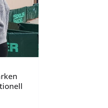
arken
tionell