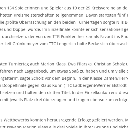
 154 Spielerinnen und Spieler aus 19 der 29 Kreisvereine an de
hteten Kreismeisterschaften teilgenommen. Davon starteten fünf 
die größte Überraschung an den beiden Turniertagen sorgte Nils B
el und Doppel wurde. Im Einzelfinale konnte er sich sensationell
 durchsetzen, der von den TTR Punkten her klar als Favorit ins End
r Leif Grünkemeyer vom TTC Lengerich holte Becke sich überrasch
ten Turniertag auch Marion Klaas, Ewa Pilarska, Christian Scholz 
r fahren nach Laggenbeck, um etwas Spaß zu haben und um vielleic
rgattern“, sagte Scholz vor dem Beginn. In der Klasse Damen/Herr
m Doppelfinale gegen Klaus Kuhn (TTC Ladbergen)/Werner Elstrodt 
setzen und holten den dritten Titel. In der Einzelkonkurrenz dies
yk mit jeweils Platz drei überzeugen und trugen ebenso zum erfol
s Wettbewerbs konnten herausragende Erfolge gefeiert werden. M
tt gewann Marion Klaas alle drei Spiele in ihrer Gruppe und sich