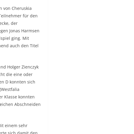
n von Cheruskia
Teilnehmer für den
ecke, der
 gegen Jonas Harmsen
spiel ging. Mit
end auch den Titel
und Holger Zienczyk
ht die eine oder
en D konnten sich
(Westfalia
er Klasse konnten
greichen Abschneiden
it einem sehr
erte sich damit den