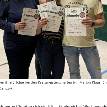
er ihre Erfolge bei den Kreismeisterschaften (v.l. Marion Klaas, Ch
Zienczyk)
-Jungs erkämpfen sich ein 5:5
Erfolgreiches Wochenende 