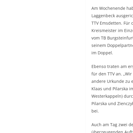
Am Wochenende haben
Laggenbeck ausgeric
TTV Emsdetten. Für 
Kreismeister im Einz
vom TB Burgsteinfurt
seinem Doppelpartne
im Doppel.
Ebenso traten am ers
für den TTV an. „Wi
andere Urkunde zu e
Klaas und Pilarska i
Westerkappeln) durch
Pilarska und Ziencz
bei.
Auch am Tag zwei de
überzeugenden Auftri