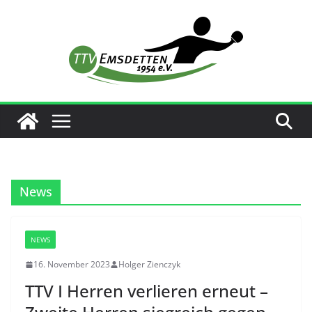
Zum
Inhalt
springen
News
NEWS
16. November 2023
Holger Zienczyk
TTV I Herren verlieren erneut –